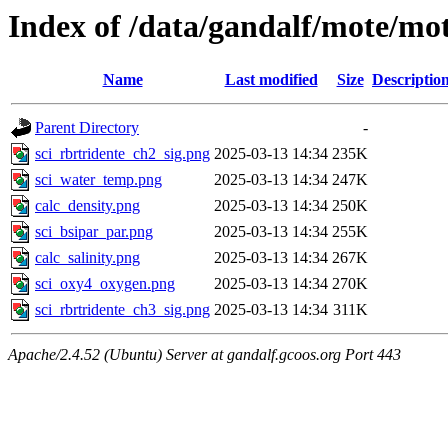
Index of /data/gandalf/mote/mo
Name
Last modified
Size
Descriptio
Parent Directory
-
sci_rbrtridente_ch2_sig.png
2025-03-13 14:34
235K
sci_water_temp.png
2025-03-13 14:34
247K
calc_density.png
2025-03-13 14:34
250K
sci_bsipar_par.png
2025-03-13 14:34
255K
calc_salinity.png
2025-03-13 14:34
267K
sci_oxy4_oxygen.png
2025-03-13 14:34
270K
sci_rbrtridente_ch3_sig.png
2025-03-13 14:34
311K
Apache/2.4.52 (Ubuntu) Server at gandalf.gcoos.org Port 443